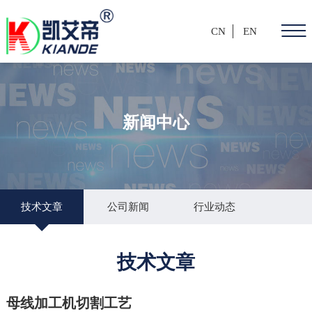
CN
EN
新闻中心
技术文章
公司新闻
行业动态
技术文章
母线加工机切割工艺