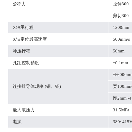
公称力
拉伸300
剪切300
X轴承行程
1200mm
X轴定位最高速度
500mm/s
冲压行程
50mm
孔距控制精度
±0.1mm
长6000m
连接排导体规格 (铜、铝)
宽100mm
厚2mm~4
最大液压力
31.5MPa
电源
380~415