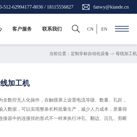
6-512-62994177-8036 / 18115556827
fanwy@kiande.cn
心
客户服务
联系我们
CN
EN
当前位置：
定制非标自动化设备
->
母线加工机
母线加工机
为全数控无人化操作，在触摸屏上设置电流等级、数量、孔距，
输入数据，可以实现整条长料批量生产，减少人力成本，质量得
连接器中的连接排的形式不一样来执行冲孔、翻边、沉孔、剪断