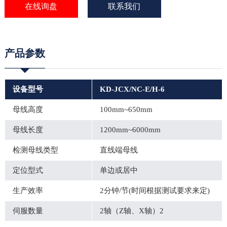
在线询盘
联系我们
产品参数
设备型号
KD-JCX/NC-E/H-6
母线高度
100mm~650mm
母线长度
1200mm~6000mm
检测母线类型
直线端母线
定位型式
单边或居中
生产效率
2分钟/节(时间根据测试要求来定)
伺服数量
2轴（Z轴、X轴）2