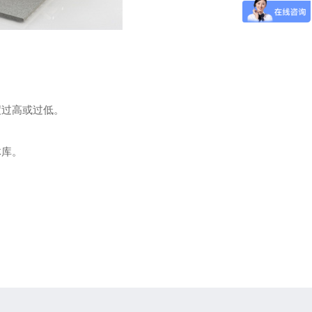
度过高或过低。
体库。