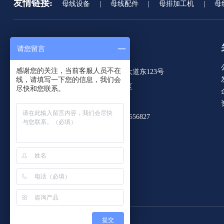
友情链接:
母线设备
|
母线配件
|
母排加工机
|
母
请您留言
联系我们
感谢您的关注，当前客服人员不在
总部地址：江苏省苏州工业园区苏州大道东123号
线，请填写一下您的信息，我们会
工厂地址：江苏省扬中市二桥工业园区
尽快和您联系。
E-mail：fanwy@kiande.cn
电话：+86-512-62994177-8036 / 18115556827
提交