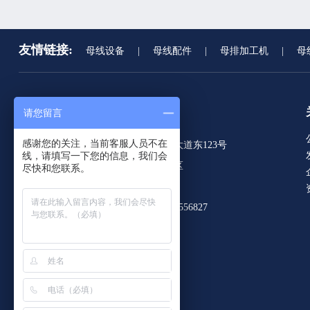
友情链接:
母线设备
|
母线配件
|
母排加工机
|
母
请您留言
联系我们
感谢您的关注，当前客服人员不在
总部地址：江苏省苏州工业园区苏州大道东123号
线，请填写一下您的信息，我们会
工厂地址：江苏省扬中市二桥工业园区
尽快和您联系。
E-mail：fanwy@kiande.cn
电话：+86-512-62994177-8036 / 18115556827