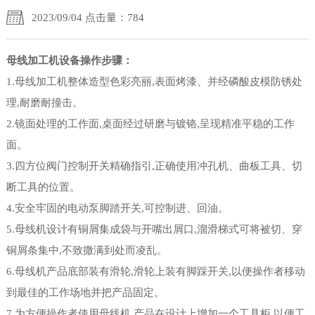
2023/09/04 点击量：784
母线加工机设备操作步骤：
1.母线加工机整体造型色彩亮丽,表面烤漆、并经磷酸皮模防锈处
理,耐磨耐撞击。
2.镜面处理的工作面,桌面经过研磨与镀铬,呈现精准平稳的工作
面。
3.四方位阀门控制开关精确指引,正确使用冲孔机、曲板工具、切
断工具的位置。
4.安全牢固的电动泵脚踏开关,可控制进、回油。
5.母线机设计有铜屑集成袋与开嘴出屑口,溜滑梯式可将被切、穿
铜屑条集中,不致撒满到处而凌乱。
6.母线机产品底部装有滑轮,滑轮上装有脚踩开关,以便操作者移动
到最佳的工作场地并把产品固定。
7.为方便操作者使用母线机,产品在设计上增加一个工具柜,以便工