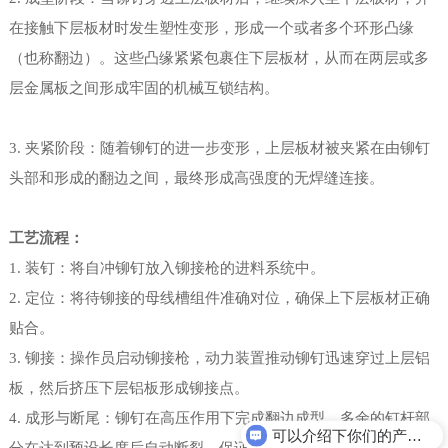
在接触下层板材时发生塑性变形，形成一个或者多个环形凸缘
（也称翻边）。这些凸缘紧紧包裹住下层板材，从而在两层或多
层金属板之间形成牢固的机械互锁结构。
3. 夹紧阶段：随着铆钉的进一步变形，上层板材被夹紧在由铆钉
头部和形成的翻边之间，最终形成高强度的无焊缝连接。
工艺流程：
1. 装钉：将自冲铆钉放入铆接枪的进料系统中。
2. 定位：将待铆接的母线槽组件准确对位，确保上下层板材正确
贴合。
3. 铆接：操作员启动铆接枪，动力装置推动铆钉迅速穿过上层铝
板，然后挤压下层铝板形成铆接点。
4. 成形与断尾：铆钉在高压作用下完成翻边成型，多余的钉杆部
可以介绍下你们的产品么？
分在达到预设长度后自动断裂，保证连接区域平整。