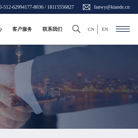
6-512-62994177-8036 / 18115556827
fanwy@kiande.cn
心
客户服务
联系我们
CN
EN