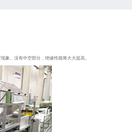
空现象。没有中空部分，绝缘性能将大大提高。