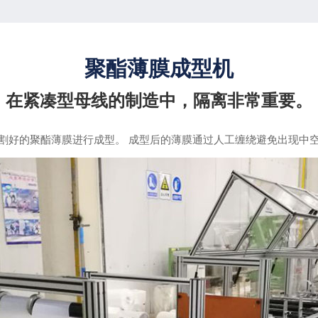
聚酯薄膜成型机
在紧凑型母线的制造中，隔离非常重要。
割好的聚酯薄膜进行成型。 成型后的薄膜通过人工缠绕避免出现中