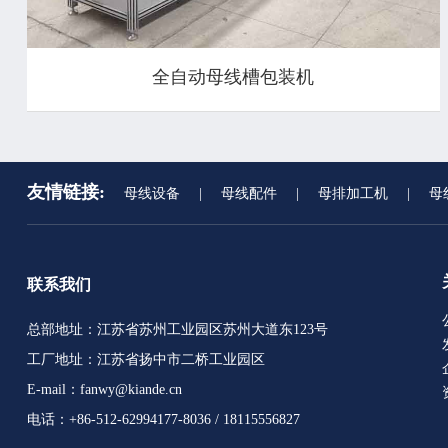
全自动母线槽包装机
友情链接:
母线设备
|
母线配件
|
母排加工机
|
母
联系我们
总部地址：江苏省苏州工业园区苏州大道东123号
工厂地址：江苏省扬中市二桥工业园区
E-mail：fanwy@kiande.cn
电话：+86-512-62994177-8036 / 18115556827