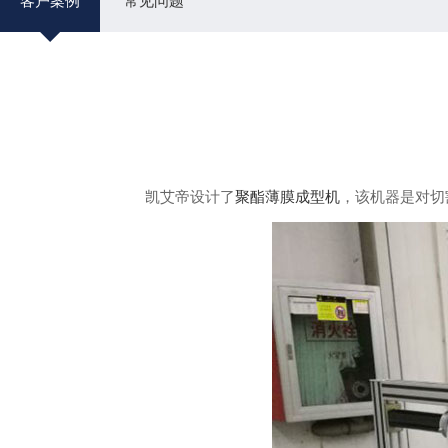
客户案例
常见问题
凯艾帝设计了
聚酯薄膜成型机
，该机器是对切