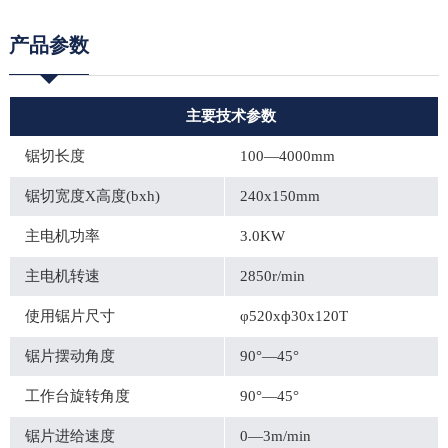
产品参数
主要技术参数
锯切长度
100—4000mm
锯切宽度X高度(bxh)
240x150mm
主电机功率
3.0KW
主电机转速
2850r/min
使用锯片尺寸
φ520xф30x120T
锯片摆动角度
90°—45°
工作台旋转角度
90°—45°
锯片进给速度
0—3m/min