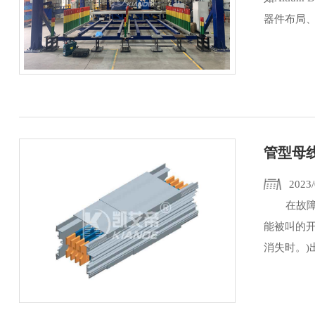
器件布局、
管型母
2023/
在故障处
能被叫的
消失时。)