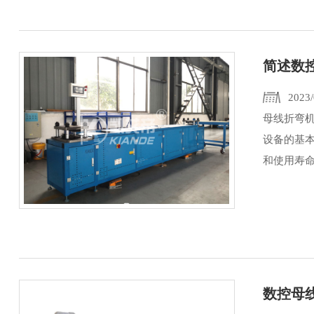
简述数
2023/
母线折弯
设备的基
和使用寿命
数控母