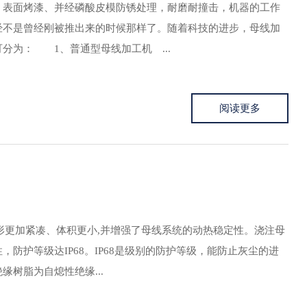
，表面烤漆、并经磷酸皮模防锈处理，耐磨耐撞击，机器的工作
不是曾经刚被推出来的时候那样了。随着科技的进步，母线加
为： 1、普通型母线加工机 ...
阅读更多
形更加紧凑、体积更小,并增强了母线系统的动热稳定性。浇注母
护等级达IP68。IP68是级别的防护等级，能防止灰尘的进
树脂为自熄性绝缘...